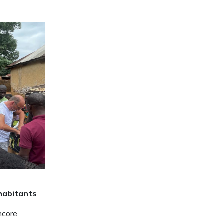
habitants
.
ncore.