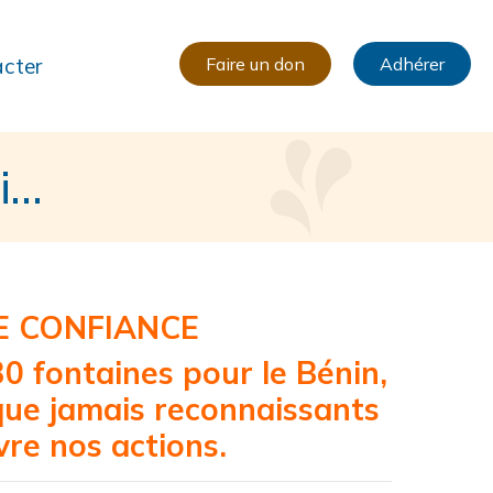
cter
Faire un don
Adhérer
i…
E CONFIANCE
0 fontaines pour le Bénin,
que jamais reconnaissants
vre nos actions.